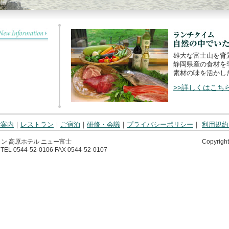
雄大な富士山を背
静岡県産の食材を
素材の味を活かし
>>詳しくはこち
ご案内
｜
レストラン
｜
ご宿泊
｜
研修・会議
｜
プライバシーポリシー
｜
利用規約
ン 高原ホテル ニュー富士
Copyrigh
0544-52-0106 FAX 0544-52-0107